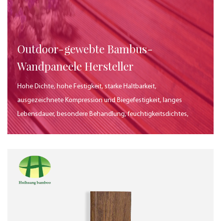
Outdoor-gewebte Bambus-
Wandpaneele Hersteller
Hohe Dichte, hohe Festigkeit, starke Haltbarkeit,
ausgezeichnete Kompression und Biegefestigkeit, langes
Lebensdauer, besondere Behandlung, feuchtigkeitsdichtes,
gegen Korrosion, insektensicheres, geeignetes Gebrauch im
Freien, gute Umweltleistung, natürliche Textur, verschiedene
Farben, starker dekorativer Effekt. Wird zum Bau der
Außenwanddekoration verwendet, schön und langlebig, für die
Wanddekoration in Innenhöfen, Parks und anderen Orten
geeignet.