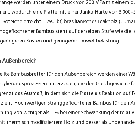
änge werden unter einem Druck von 200 MPa mit einem du
ert, wodurch eine Platte mit einer Janka-Härte von 3.000–5
: Roteiche erreicht 1.290 lbf, brasilianisches Teakholz (Cuma
trandgeflochtener Bambus steht auf derselben Stufe wie die 
h geringeren Kosten und geringerer Umweltbelastung.
m Außenbereich
llte Bambusbretter für den Außenbereich werden einer 
etylierungsprozessen unterzogen, die den Gleichgewichtsfe
egrenzt das Ausmaß, in dem sich die Platte als Reaktion auf
eht. Hochwertiger, stranggeflochtener Bambus für den Au
hnung von weniger als 1 % bei einer Schwankung der relativ
mit thermisch modifiziertem Holz und besser als unbehandel