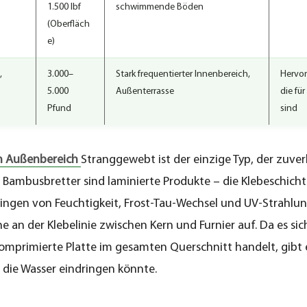
1.500 lbf
schwimmende Böden
(Oberfläch
e)
,
3.000–
Stark frequentierter Innenbereich,
Hervor
5.000
Außenterrasse
die fü
Pfund
sind
n Außenbereich
Stranggewebt ist der einzige Typ, der zuverl
e Bambusbretter sind laminierte Produkte – die Klebeschich
ndringen von Feuchtigkeit, Frost-Tau-Wechsel und UV-Strahlu
e an der Klebelinie zwischen Kern und Furnier auf. Da es si
omprimierte Platte im gesamten Querschnitt handelt, gibt 
 die Wasser eindringen könnte.