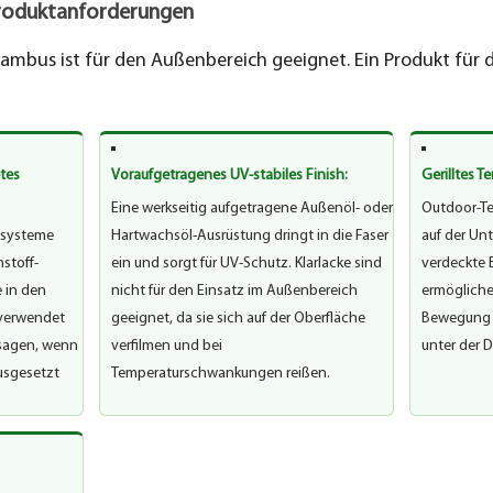
Produktanforderungen
Bambus ist für den Außenbereich geeignet. Ein Produkt fü
tes
Voraufgetragenes UV-stabiles Finish:
Gerilltes T
Eine werkseitig aufgetragene Außenöl- oder
Outdoor-Te
zsysteme
Hartwachsöl-Ausrüstung dringt in die Faser
auf der Unt
stoff-
ein und sorgt für UV-Schutz. Klarlacke sind
verdeckte 
 in den
nicht für den Einsatz im Außenbereich
ermögliche
verwendet
geeignet, da sie sich auf der Oberfläche
Bewegung e
rsagen, wenn
verfilmen und bei
unter der D
usgesetzt
Temperaturschwankungen reißen.