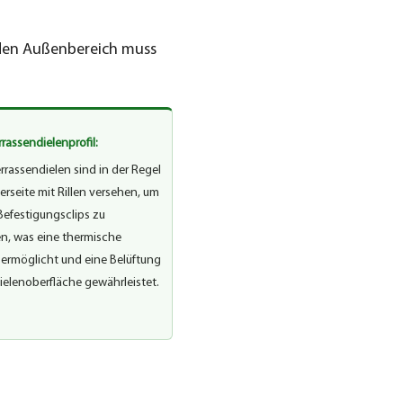
r den Außenbereich muss
errassendielenprofil:
rrassendielen sind in der Regel
erseite mit Rillen versehen, um
Befestigungsclips zu
n, was eine thermische
rmöglicht und eine Belüftung
ielenoberfläche gewährleistet.