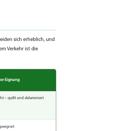
eiden sich erheblich, und
m Verkehr ist die
or-Eignung
ht – quillt und delaminiert
geeignet