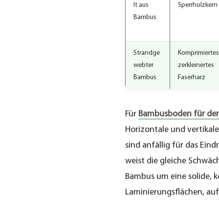
ohne
lt aus
Sperrholzkern
Gas
Bambus
4.1
Strandge
Komprimiertes
Fürmaldehyde
webter
zerkleinertes
Emission
Bambus
Faserharz
Standards
4.2
Für
Bambusboden für de
Entgasung
Horizontale und vertikal
bei
sind anfällig für das Ei
Außenanwendungen
weist die gleiche Schwäch
4.3
Bambus um eine solide, k
Minimierung
Laminierungsflächen, auf
der
Ausgasung