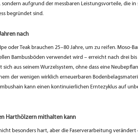
 sondern aufgrund der messbaren Leistungsvorteile, die in 
ss begründet sind.
Jahren nach
Ipe oder Teak brauchen 25–80 Jahre, um zu reifen. Moso-Bam
ellen Bambusböden verwendet wird – erreicht nach drei bis 
rt sich aus seinem Wurzelsystem, ohne dass eine Neubepflanz
nem der wenigen wirklich erneuerbaren Bodenbelagsmateri
ambushain kann einen kontinuierlichen Erntezyklus auf un
hen Harthölzern mithalten kann
cht besonders hart, aber die Faserverarbeitung verändert d