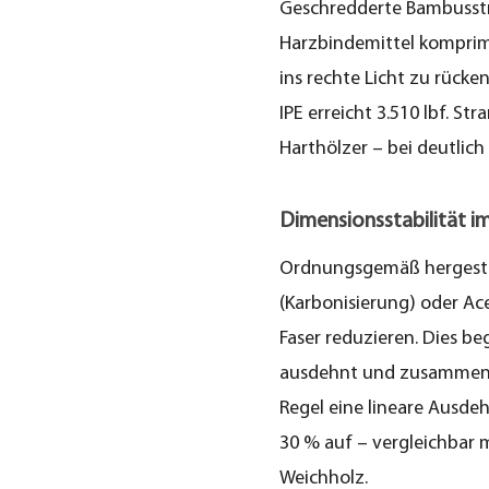
Geschredderte Bambusstr
am
besten?
Harzbindemittel komprimi
ins rechte Licht zu rücken
2.1
IPE erreicht 3.510 lbf. S
Outdoor-
Harthölzer – bei deutlic
spezifische
Produktanforderungen
Dimensionsstabilität i
3
Ordnungsgemäß hergeste
Wie
(Karbonisierung) oder Ac
Bambusböden
hergestellt
Faser reduzieren. Dies b
werden
ausdehnt und zusammenzi
Regel eine lineare Ausde
3.1
30 % auf – vergleichbar 
Ernte
Weichholz.
und