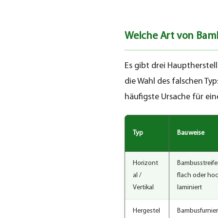
Vorbereitung
Welche Art von Bam
3.2
Stranggewebtes
Kompressionsverfahren
Es gibt drei Hauptherstel
die Wahl des falschen Ty
3.3
häufigste Ursache für ein
Fräsen,
Endbearbeitung
und
Typ
Bauweise
Qualitätskontrolle
Horizont
Bambusstreif
4
al /
flach oder ho
Machen
Vertikal
laminiert
Sie
Bambusböden
Hergestel
Bambusfurnier