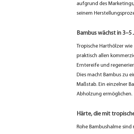
aufgrund des Marketings,
tropischen
seinem Herstellungsproze
Harthölzern
mithalten
kann
Bambus wächst in 3–5 
Tropische Harthölzer wie 
1.3
praktisch allen kommerzi
Dimensionsstabilität
im
Erntereife und regenerie
Außenbereich
Dies macht Bambus zu ei
Maßstab. Ein einzelner B
2
Abholzung ermöglichen.
Welche
Art
von
Härte, die mit tropisc
Bambusbodenbelag
Rohe Bambushalme sind ni
ist