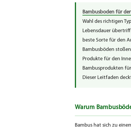
Warum
Bambusböden
Bambusboden für de
wählen?
Wahl des richtigen Ty
Lebensdauer übertriff
1.1
beste Sorte für den Au
Bambus
Bambusböden stoßen G
wächst
Produkte für den Inne
in
3–
Bambusprodukten für 
5
Dieser Leitfaden deckt
Jahren
nach
1.2
Warum Bambusböde
Härte,
die
Bambus hat sich zu eine
mit