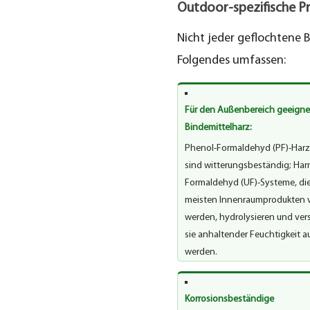
Outdoor-spezifische 
bei
Bambusböden
Nicht jeder geflochtene 
im
Folgendes umfassen:
Innenbereich
5
Für den Außenbereich geeigne
Lebensdauer
Bindemittelharz:
und
Phenol-Formaldehyd (PF)-Har
Pflege
sind witterungsbeständig; Harn
von
Formaldehyd (UF)-Systeme, die
Bambusböden
meisten Innenraumprodukten 
im
werden, hydrolysieren und ve
Freien
sie anhaltender Feuchtigkeit a
werden.
Korrosionsbeständige