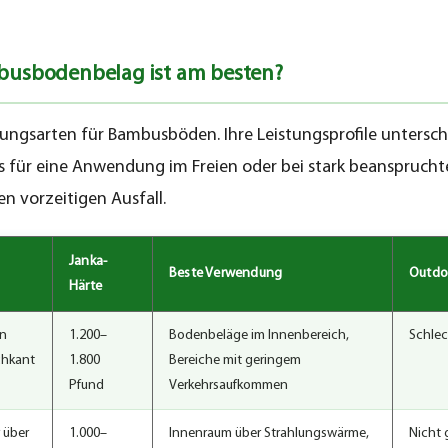
busbodenbelag ist am besten?
lungsarten für Bambusböden. Ihre Leistungsprofile untersch
ps für eine Anwendung im Freien oder bei stark beanspruchte
en vorzeitigen Ausfall.
Janka-
Beste Verwendung
Outdo
Härte
en
1.200–
Bodenbeläge im Innenbereich,
Schlec
chkant
1.800
Bereiche mit geringem
Pfund
Verkehrsaufkommen
 über
1.000–
Innenraum über Strahlungswärme,
Nicht 